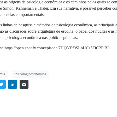
ica as origens da psicologia econômica e os caminhos pelos quais se c
de Simon, Kahneman e Thaler. Em sua narrativa, é possível perceber co
s ciências comportamentais.
 as linhas de pesquisa e métodos da psicologia econômica, as principai
o as discussões sobre arquitetura de escolha, o papel dos nudges e as r
da psicologia econômica nas políticas públicas.
st:
https://open.spotify.com/episode/7HQYPf0SLbUCs5FfC2FiBL
omia
psicologiaeconômica