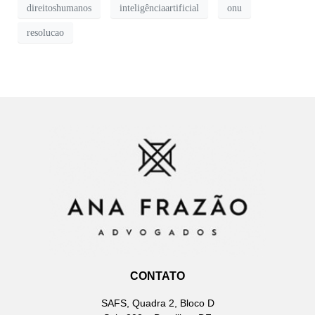
direitoshumanos
inteligênciaartificial
onu
resolucao
CONTATO
SAFS, Quadra 2, Bloco D