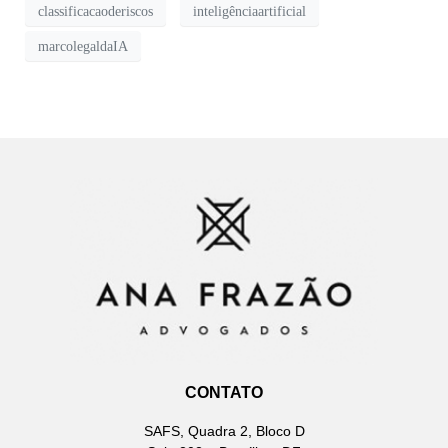
classificacaoderiscos
inteligênciaartificial
marcolegaldaIA
CONTATO
SAFS, Quadra 2, Bloco D