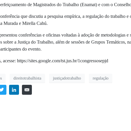
rfeiçoamento de Magistrados do Trabalho (Enamat) e com o Conselho 
nferência que discutiu a pesquisa empírica, a regulação do trabalho e 
a Murada e Mirella Cahú.
resentou conferências e oficinas voltadas à adoção de metodologias e 
s sobre a Justiça do Trabalho, além de sessões de Grupos Temáticos, na
articipantes do evento.
, acesse: https://sites.google.com/tst.jus.br/1congressosepjd
s
direitotrabalhista
justiçadotrabalho
regulação