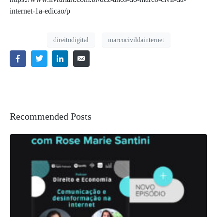
internet-1a-edicao/p
direitodigital
marcocivildainternet
Recommended Posts