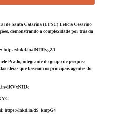
ral de Santa Catarina (UFSC) Letícia Cesarino
zações, demonstrando a complexidade por trás da
e:
https://lnkd.in/dNHRygZ3
chele Prado, integrante do grupo de pesquisa
as ideias que baseiam os principais agentes do
kd.in/dKVxNHJc
3XYG
ui:
https://lnkd.in/dS_kmpG4