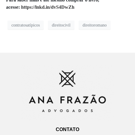
acesse:
https://lnkd.in/dvS4DwZh
contratosatípicos
direitocivil
direitoromano
CONTATO