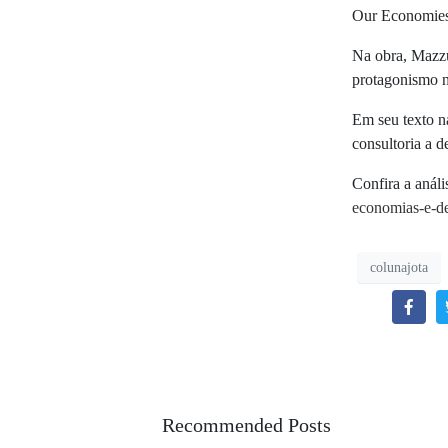
Our Economies”
Na obra, Mazzu
protagonismo n
Em seu texto n
consultoria a d
Confira a anál
economias-e-d
colunajota
Recommended Posts