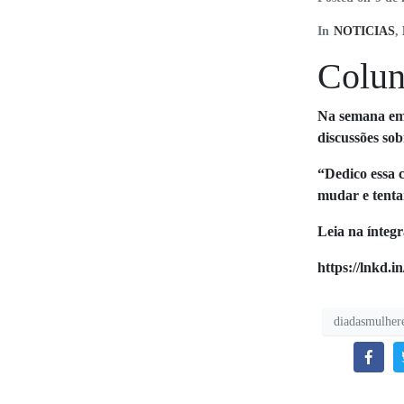
In
NOTICIAS
,
Colun
Na semana em 
discussões sob
“Dedico essa 
mudar e tenta
Leia na ínteg
https://lnkd.
diadasmulher