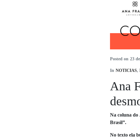
Posted on
23 d
In
NOTICIAS
,
Ana F
desmo
Na coluna do 
Brasil”.
No texto ela 